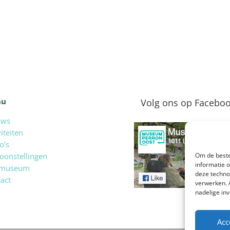
nu
Volg ons op Facebo
uws
viteiten
o’s
oonstellingen
Om de beste
informatie 
 museum
deze techno
act
verwerken. 
nadelige in
Acc