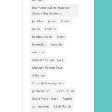
Internationaal Instituut voor
Sociale Geschiedenis
Jan Mos
japan
Koeien
Kolen
kooltjes
kooltjes rapen
kunst
levenslied
maaltijd
migratie
museum Cruquiusweg
Museum Perron Oost
Olifanten
Oostelijk Havengebied
performance
Persmuseum
Radio Perron Oost
Ranchi
samen eten
SS de Ranchi