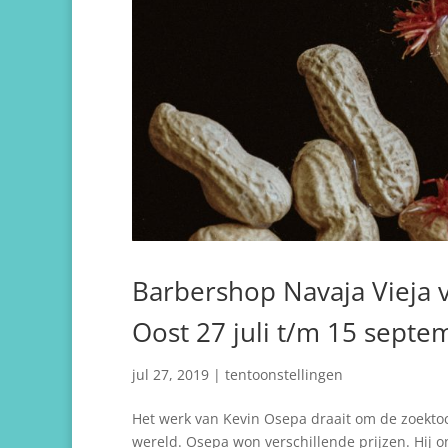
Barbershop Navaja Vieja 
Oost 27 juli t/m 15 sept
jul 27, 2019
|
tentoonstellingen
Het werk van Kevin Osepa draait om de zoektoch
wereld. Osepa won verschillende prijzen. Hij 