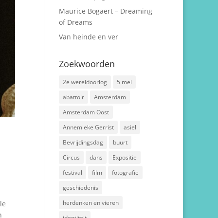
Maurice Bogaert – Dreaming
of Dreams
Van heinde en ver
Zoekwoorden
2e wereldoorlog
5 mei
abattoir
Amsterdam
Amsterdam Oost
Annemieke Gerrist
asiel
Bevrijdingsdag
buurt
Circus
dans
Expositie
festival
film
fotografie
geschiedenis
herdenken en vieren
le
n
identiteit