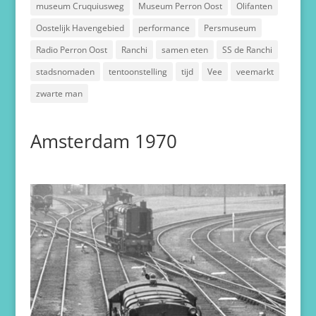
museum Cruquiusweg
Museum Perron Oost
Olifanten
Oostelijk Havengebied
performance
Persmuseum
Radio Perron Oost
Ranchi
samen eten
SS de Ranchi
stadsnomaden
tentoonstelling
tijd
Vee
veemarkt
zwarte man
Amsterdam 1970