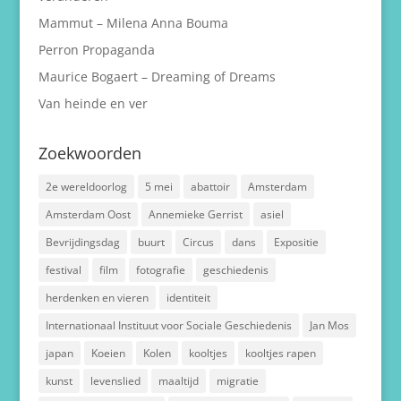
Mammut – Milena Anna Bouma
Perron Propaganda
Maurice Bogaert – Dreaming of Dreams
Van heinde en ver
Zoekwoorden
2e wereldoorlog
5 mei
abattoir
Amsterdam
Amsterdam Oost
Annemieke Gerrist
asiel
Bevrijdingsdag
buurt
Circus
dans
Expositie
festival
film
fotografie
geschiedenis
herdenken en vieren
identiteit
Internationaal Instituut voor Sociale Geschiedenis
Jan Mos
japan
Koeien
Kolen
kooltjes
kooltjes rapen
kunst
levenslied
maaltijd
migratie