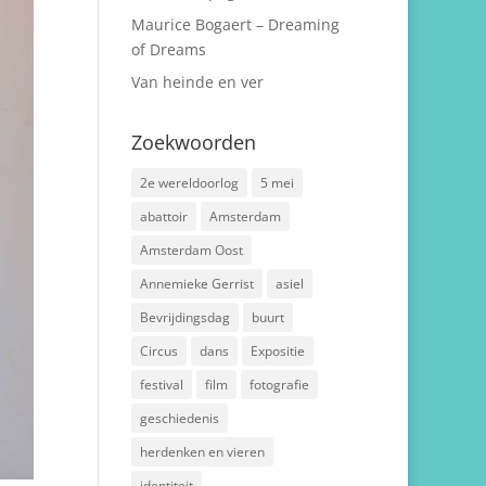
Maurice Bogaert – Dreaming
of Dreams
Van heinde en ver
Zoekwoorden
2e wereldoorlog
5 mei
abattoir
Amsterdam
Amsterdam Oost
Annemieke Gerrist
asiel
Bevrijdingsdag
buurt
Circus
dans
Expositie
festival
film
fotografie
geschiedenis
herdenken en vieren
identiteit