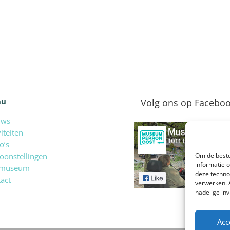
nu
Volg ons op Facebo
uws
viteiten
o’s
oonstellingen
Om de beste
informatie 
 museum
deze techno
act
verwerken. 
nadelige in
Acc