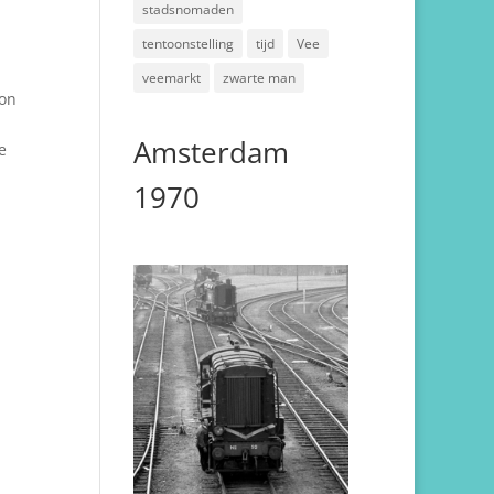
stadsnomaden
tentoonstelling
tijd
Vee
veemarkt
zwarte man
oon
Amsterdam
e
1970