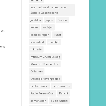
Internationaal Instituut voor
Sociale Geschiedenis
Jan Mos
japan
Koeien
Kolen
kooltjes
t wat
kooltjes rapen
kunst
levenslied
maaltijd
tten
migratie
museum Cruquiusweg
Museum Perron Oost
Olifanten
Oostelijk Havengebied
performance
Persmuseum
Radio Perron Oost
Ranchi
samen eten
SS de Ranchi