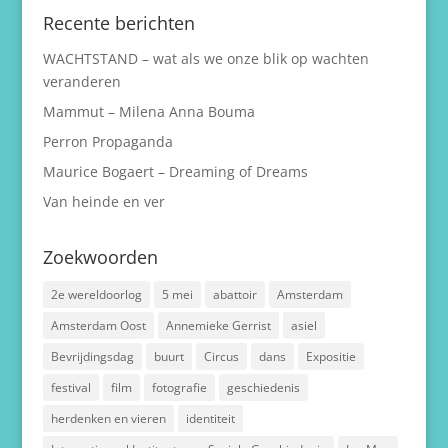
Recente berichten
WACHTSTAND – wat als we onze blik op wachten
veranderen
Mammut – Milena Anna Bouma
Perron Propaganda
Maurice Bogaert – Dreaming of Dreams
Van heinde en ver
Zoekwoorden
2e wereldoorlog
5 mei
abattoir
Amsterdam
Amsterdam Oost
Annemieke Gerrist
asiel
Bevrijdingsdag
buurt
Circus
dans
Expositie
festival
film
fotografie
geschiedenis
herdenken en vieren
identiteit