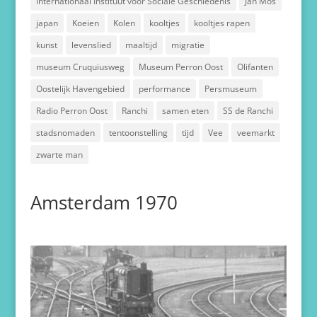
Internationaal Instituut voor Sociale Geschiedenis
Jan Mos
japan
Koeien
Kolen
kooltjes
kooltjes rapen
kunst
levenslied
maaltijd
migratie
museum Cruquiusweg
Museum Perron Oost
Olifanten
Oostelijk Havengebied
performance
Persmuseum
Radio Perron Oost
Ranchi
samen eten
SS de Ranchi
stadsnomaden
tentoonstelling
tijd
Vee
veemarkt
zwarte man
Amsterdam 1970