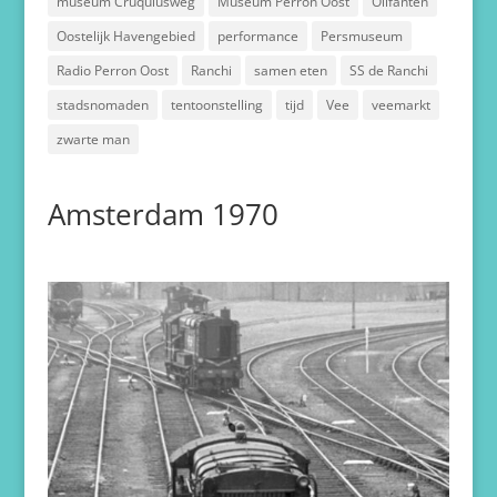
museum Cruquiusweg
Museum Perron Oost
Olifanten
Oostelijk Havengebied
performance
Persmuseum
Radio Perron Oost
Ranchi
samen eten
SS de Ranchi
stadsnomaden
tentoonstelling
tijd
Vee
veemarkt
zwarte man
Amsterdam 1970