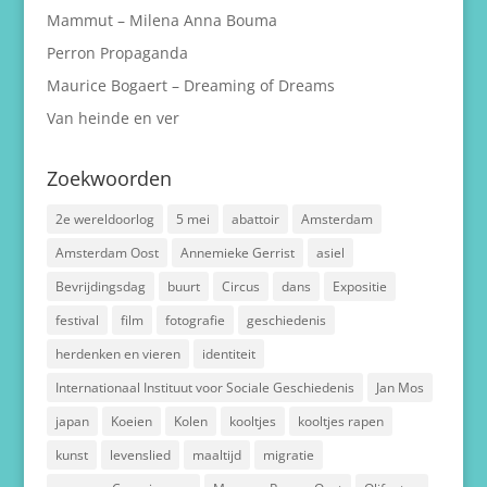
Mammut – Milena Anna Bouma
Perron Propaganda
Maurice Bogaert – Dreaming of Dreams
Van heinde en ver
Zoekwoorden
2e wereldoorlog
5 mei
abattoir
Amsterdam
Amsterdam Oost
Annemieke Gerrist
asiel
Bevrijdingsdag
buurt
Circus
dans
Expositie
festival
film
fotografie
geschiedenis
herdenken en vieren
identiteit
Internationaal Instituut voor Sociale Geschiedenis
Jan Mos
japan
Koeien
Kolen
kooltjes
kooltjes rapen
kunst
levenslied
maaltijd
migratie