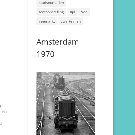
stadsnomaden
tentoonstelling
tijd
Vee
veemarkt
zwarte man
Amsterdam
1970
ie
- en
st
g