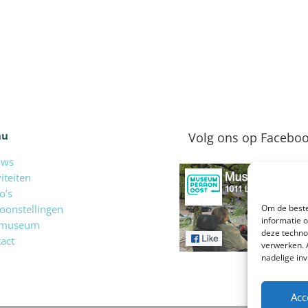
nu
Volg ons op Facebo
uws
viteiten
o’s
oonstellingen
Om de beste
informatie 
 museum
deze techno
act
verwerken. 
nadelige in
Acc