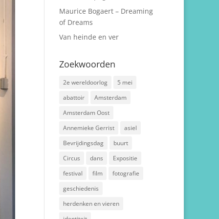
Maurice Bogaert – Dreaming
of Dreams
Van heinde en ver
Zoekwoorden
2e wereldoorlog
5 mei
abattoir
Amsterdam
Amsterdam Oost
Annemieke Gerrist
asiel
Bevrijdingsdag
buurt
Circus
dans
Expositie
festival
film
fotografie
geschiedenis
herdenken en vieren
identiteit