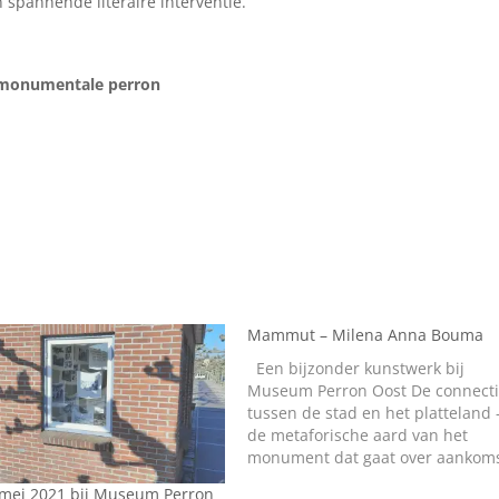
 spannende literaire interventie.
 monumentale perron
Mammut – Milena Anna Bouma
Een bijzonder kunstwerk bij
Museum Perron Oost De connect
tussen de stad en het platteland 
de metaforische aard van het
monument dat gaat over aankom
en vertrek, evenals de ontmoetin
 mei 2021 bij Museum Perron