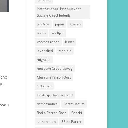
Internationaal Instituut voor
Sociale Geschiedenis
Jan Mos
japan
Koeien
Kolen
kooltjes
kooltjes rapen
kunst
levenslied
maaltijd
migratie
museum Cruquiusweg
echo
Museum Perron Oost
pt
Olifanten
Oostelijk Havengebied
performance
Persmuseum
ussen
Radio Perron Oost
Ranchi
samen eten
SS de Ranchi