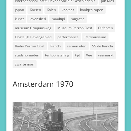
Internationaal Instituut voor Sociale Geschiedenis
Jan Mos
japan
Koeien
Kolen
kooltjes
kooltjes rapen
kunst
levenslied
maaltijd
migratie
museum Cruquiusweg
Museum Perron Oost
Olifanten
Oostelijk Havengebied
performance
Persmuseum
Radio Perron Oost
Ranchi
samen eten
SS de Ranchi
stadsnomaden
tentoonstelling
tijd
Vee
veemarkt
zwarte man
Amsterdam 1970