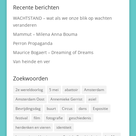
Recente berichten
WACHTSTAND – wat als we onze blik op wachten
veranderen
Mammut – Milena Anna Bouma
Perron Propaganda
Maurice Bogaert – Dreaming of Dreams
Van heinde en ver
Zoekwoorden
2e wereldoorlog
5 mei
abattoir
Amsterdam
Amsterdam Oost
Annemieke Gerrist
asiel
Bevrijdingsdag
buurt
Circus
dans
Expositie
festival
film
fotografie
geschiedenis
herdenken en vieren
identiteit