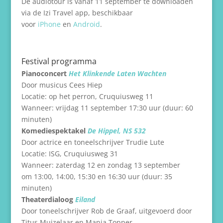
De audiotour is vanaf 11 september te downloaden
via de Izi Travel app, beschikbaar
voor
iPhone
en
Android
.
Festival programma
Pianoconcert
Het Klinkende Laten Wachten
Door
musicus
Cees Hiep
Locatie: op het perron, Cruquiusweg 11
Wanneer: vrijdag 11 september 17:30 uur (duur: 60
minuten)
Komediespektakel
De Hippel, NS 532
Door actrice en toneelschrijver Trudie Lute
Locatie: ISG, Cruquiusweg 31
Wanneer: zaterdag 12 en zondag 13 september
om 13:00, 14:00, 15:30 en 16:30 uur (duur: 35
minuten)
Theaterdialoog
Eiland
Door toneelschrijver Rob de Graaf, uitgevoerd door
Titus Muizelaar en Manja Topper