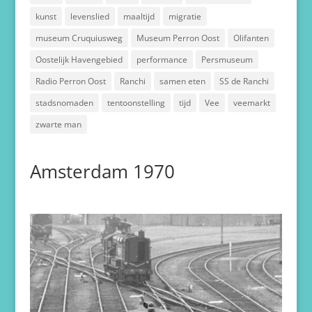
kunst
levenslied
maaltijd
migratie
museum Cruquiusweg
Museum Perron Oost
Olifanten
Oostelijk Havengebied
performance
Persmuseum
Radio Perron Oost
Ranchi
samen eten
SS de Ranchi
stadsnomaden
tentoonstelling
tijd
Vee
veemarkt
zwarte man
Amsterdam 1970