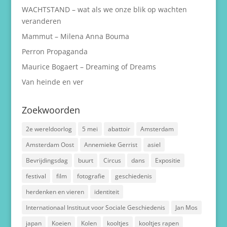
WACHTSTAND – wat als we onze blik op wachten
veranderen
Mammut – Milena Anna Bouma
Perron Propaganda
Maurice Bogaert – Dreaming of Dreams
Van heinde en ver
Zoekwoorden
2e wereldoorlog
5 mei
abattoir
Amsterdam
Amsterdam Oost
Annemieke Gerrist
asiel
Bevrijdingsdag
buurt
Circus
dans
Expositie
festival
film
fotografie
geschiedenis
herdenken en vieren
identiteit
Internationaal Instituut voor Sociale Geschiedenis
Jan Mos
japan
Koeien
Kolen
kooltjes
kooltjes rapen