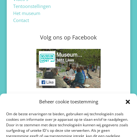
Tentoonstellingen
Het museum
Contact
Volg ons op Facebook
Volg ons op Twitter / X
Beheer cookie toestemming
Om de beste ervaringen te bieden, gebruiken wij technologieën zoals
cookies om informatie over je apparaat op te slaan en/of te raadplegen.
Door in te stemmen met deze technologieën kunnen wij gegevens zoals
surfgedrag of unieke ID's op deze site verwerken. Als je geen
toestemming geeft of uw toestemming intrekt, kan dit een nadelige