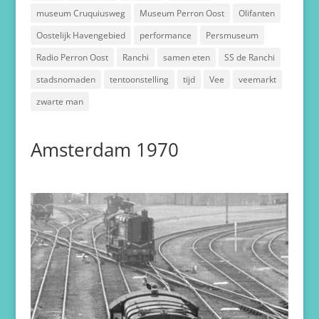
museum Cruquiusweg
Museum Perron Oost
Olifanten
Oostelijk Havengebied
performance
Persmuseum
Radio Perron Oost
Ranchi
samen eten
SS de Ranchi
stadsnomaden
tentoonstelling
tijd
Vee
veemarkt
zwarte man
Amsterdam 1970