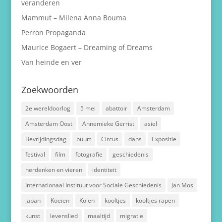
veranderen
Mammut – Milena Anna Bouma
Perron Propaganda
Maurice Bogaert – Dreaming of Dreams
Van heinde en ver
Zoekwoorden
2e wereldoorlog
5 mei
abattoir
Amsterdam
Amsterdam Oost
Annemieke Gerrist
asiel
Bevrijdingsdag
buurt
Circus
dans
Expositie
festival
film
fotografie
geschiedenis
herdenken en vieren
identiteit
Internationaal Instituut voor Sociale Geschiedenis
Jan Mos
japan
Koeien
Kolen
kooltjes
kooltjes rapen
kunst
levenslied
maaltijd
migratie