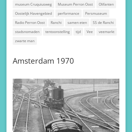
museum Cruquiusweg
Museum Perron Oost
Olifanten
Oostelijk Havengebied
performance
Persmuseum
Radio Perron Oost
Ranchi
samen eten
SS de Ranchi
stadsnomaden
tentoonstelling
tijd
Vee
veemarkt
zwarte man
Amsterdam 1970