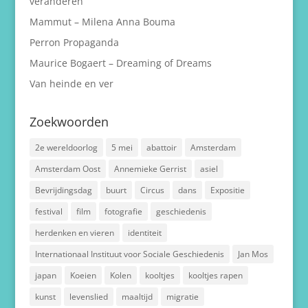
veranderen
Mammut – Milena Anna Bouma
Perron Propaganda
Maurice Bogaert – Dreaming of Dreams
Van heinde en ver
Zoekwoorden
2e wereldoorlog
5 mei
abattoir
Amsterdam
Amsterdam Oost
Annemieke Gerrist
asiel
Bevrijdingsdag
buurt
Circus
dans
Expositie
festival
film
fotografie
geschiedenis
herdenken en vieren
identiteit
Internationaal Instituut voor Sociale Geschiedenis
Jan Mos
japan
Koeien
Kolen
kooltjes
kooltjes rapen
kunst
levenslied
maaltijd
migratie